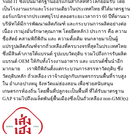
Valid IT ซึ่งเป็นมาตรฐานออร์แกนิสากลที่ทั่วโลกยอมรับ โดย
เป็นโรงงานแรกและโรงงานเดียวในประเทศไทย ที่ได้มาตรฐาน
ออร์แกนิกจากประเทศยุโรป ตลอดระยะเวลากว่า 60 ปีที่ผ่านมา
บริษัทได้มีการพัฒนาผลิตภัณฑ์ และกระบวนการผลิตอย่างต่อ
เนื่อง เรามุ่งมั่นรักษาคุณภาพ โดยยึดหลัก3 ประการ คือ ความ
ซื่อสัตย์ คสามพิถีพิถัน และ ความดั้งเดิม จนกลายมาเป็นผู้
แปรรูปผลิตภัณฑ์จากถั่วเหลืองที่ครบวงจรที่สุดในประเทศไทย
ซึ่งมีสินค้าภายใต้แบรนด์ รูปแบบวัตถุดิบ รวมไปถึงการรับผลิต
แบรนด์ OEM ให้กับทั้งโรงงานอาหาร และ แบรนด์ชั้นนำอีก
มากมาย เราพิถีพิถันตั้งแต่กระบวนการสรรหาวัตถุดิบ ซึ่ง
วัตถุดิบหลัก ถั่วเหลือง เราจ้างปลูกกับเกษตรกรบนพื้นที่ราบสูง
ใน อำเภอปางหมู จังหวัดแม่ฮ่องสอน เพื่อช่วยสนับสนุน
เกษตรกรท้องถิ่น โดยพื้นที่ปลูกจะเป็นพื้นที่ ที่ได้รับมาตรฐาน
GAP รวมไปถึงเมล็ดพันธุ์พื้นเมืองซึ่งเป็นถั่วเหลือง non-GMO(s)